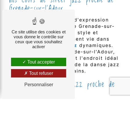
Grenade-sur-l'Adour
Bienvenue chez Centre d'expression
Aude Florensa autour de Grenade-sur-
Ce site utilise des cookies et
l'Adour, où le rythme, le style et
vous donne le contrôle sur
l'énergie des rues prennent vie dans
ceux que vous souhaitez
nos cours de
street jazz
dynamiques.
activer
Située proche de Grenade-sur-l'Adour,
notre école de danse est l'endroit idéal
Tout accepter
pour explorer la fusion de la danse jazz
et des mouvements urbains.
Tout refuser
Nos cours de street jazz proche de
Personnaliser
Grenade-sur-l'Adour
Initiation au street jazz autour de
Grenade-sur-l'Adour
Pour les débutants enthousiastes à la