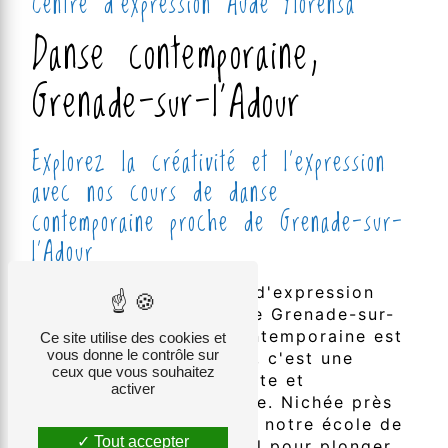
Centre d'expression Aude Florensa
Danse contemporaine,
Grenade-sur-l'Adour
Explorez la créativité et l'expression
avec nos cours de danse
contemporaine proche de Grenade-sur-
l'Adour
Bienvenue chez Centre d'expression
Aude Florensa autour de Grenade-sur-
l'Adour, où la danse contemporaine est
Ce site utilise des cookies et
vous donne le contrôle sur
plus qu'une forme d'art, c'est une
ceux que vous souhaitez
expérience de découverte et
activer
d'expression personnelle. Nichée près
de Grenade-sur-l'Adour, notre école de
Tout accepter
danse est l'endroit idéal pour plonger