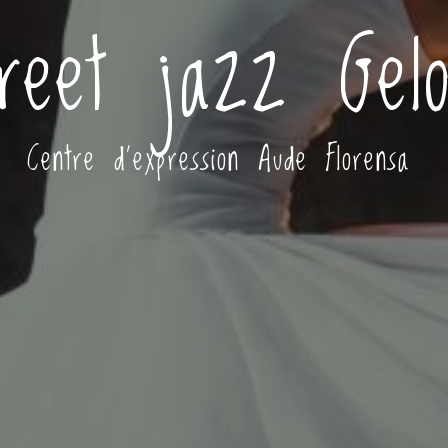
reet jazz Gel
Centre d'expression Aude Florensa