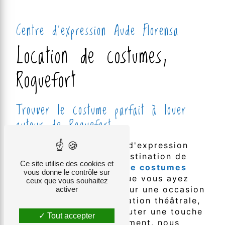
Centre d'expression Aude Florensa
Location de costumes,
Roquefort
Trouver le costume parfait à louer
autour de Roquefort
Bienvenue chez Centre d'expression
Aude Florensa, votre destination de
Ce site utilise des cookies et
choix pour la
location de costumes
vous donne le contrôle sur
autour de Roquefort. Que vous ayez
ceux que vous souhaitez
besoin d'un costume pour une occasion
activer
spéciale, une représentation théâtrale,
ou simplement pour ajouter une touche
Tout accepter
de magie à votre événement, nous