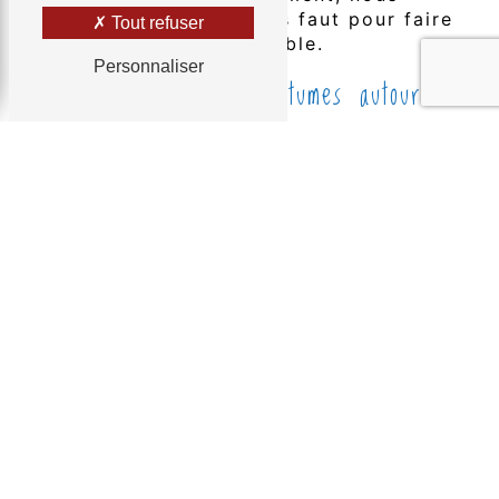
avons tout ce qu'il vous faut pour faire
Tout refuser
une impression inoubliable.
Personnaliser
Notre collection de costumes autour
de Roquefort
Costumes de théâtre
Plongez dans l'histoire avec notre vaste
sélection de
costumes de théâtre
. Des
époques classiques aux époques
contemporaines, notre collection
propose une gamme diversifiée de
costumes authentiques pour donner vie
à n'importe quel personnage sur scène.
Costumes de fête
Que vous prépariez une fête à thème ou
que vous cherchiez simplement à vous
démarquer, nos
costumes de fête